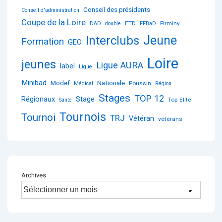
Conseil des présidents
Conseil d'administration
Coupe de la Loire
ETD
Firminy
DAD
double
FFBaD
Jeune
Interclubs
Formation
GEO
Loire
jeunes
Ligue AURA
label
Ligue
Minibad
Nationale
Modef
Poussin
Médical
Région
Stages
TOP 12
Régionaux
Stage
Top Elite
Santé
Tournois
Tournoi
TRJ
Vétéran
vétérans
Archives