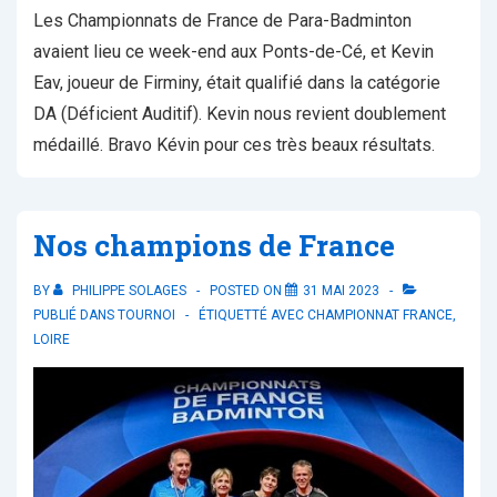
Les Championnats de France de Para-Badminton
avaient lieu ce week-end aux Ponts-de-Cé, et Kevin
Eav, joueur de Firminy, était qualifié dans la catégorie
DA (Déficient Auditif). Kevin nous revient doublement
médaillé. Bravo Kévin pour ces très beaux résultats.
Nos champions de France
BY
PHILIPPE SOLAGES
POSTED ON
31 MAI 2023
PUBLIÉ DANS
TOURNOI
ÉTIQUETTÉ AVEC
CHAMPIONNAT FRANCE
,
LOIRE