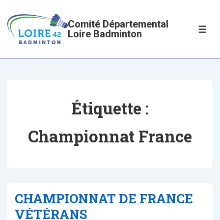
↓
passer
Comité Départemental
ME
Loire Badminton
au
contenu
principal
Étiquette :
Championnat France
CHAMPIONNAT DE FRANCE
VÉTÉRANS