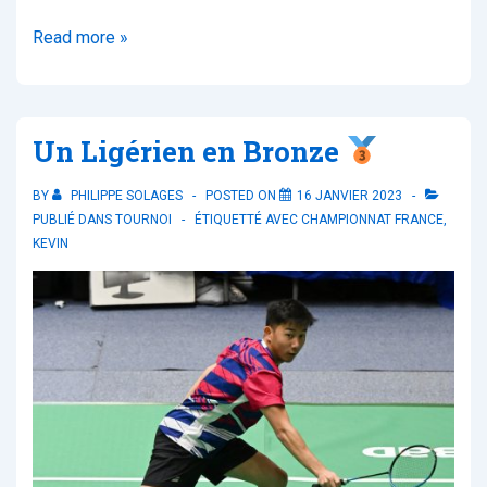
La
Read more »
Loire
aux
championnats
Un Ligérien en Bronze
de
France
BY
PHILIPPE SOLAGES
POSTED ON
16 JANVIER 2023
Jeunes
PUBLIÉ DANS
TOURNOI
ÉTIQUETTÉ AVEC
CHAMPIONNAT FRANCE
,
KEVIN