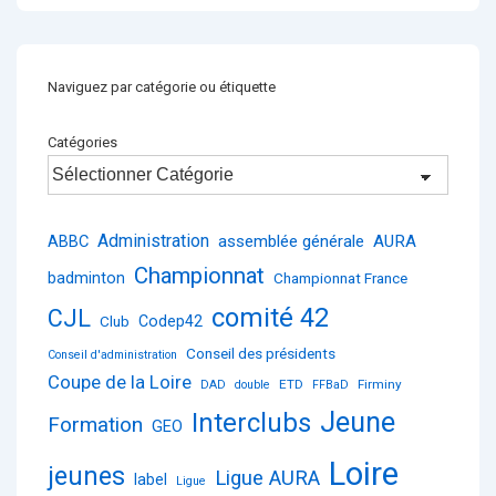
Naviguez par catégorie ou étiquette
Catégories
Administration
ABBC
assemblée générale
AURA
Championnat
badminton
Championnat France
comité 42
CJL
Club
Codep42
Conseil des présidents
Conseil d'administration
Coupe de la Loire
ETD
Firminy
DAD
double
FFBaD
Jeune
Interclubs
Formation
GEO
Loire
jeunes
Ligue AURA
label
Ligue