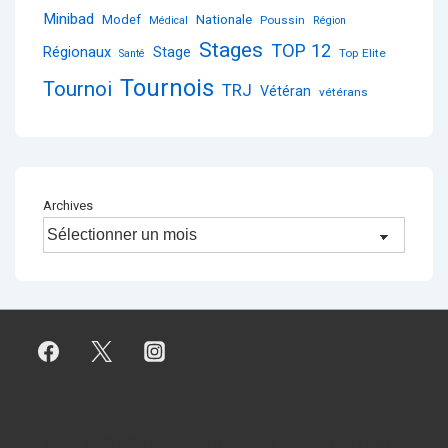
Minibad
Nationale
Modef
Poussin
Médical
Région
Stages
TOP 12
Régionaux
Stage
Top Elite
Santé
Tournois
Tournoi
TRJ
Vétéran
vétérans
Archives
Copyright © 2026
Comité Départemental de Badminton de la