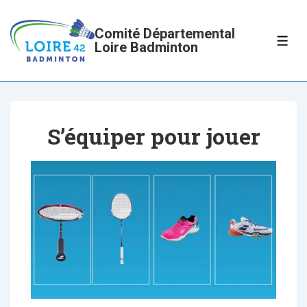
↓
passer
Comité Départemental
ME
Loire Badminton
au
contenu
principal
S’équiper pour jouer