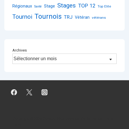
Stages
TOP 12
Régionaux
Stage
Top Elite
Santé
Tournois
Tournoi
TRJ
Vétéran
vétérans
Archives
Copyright © 2026
Comité Départemental de Badminton de la
Loire