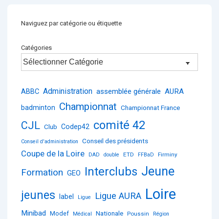
Naviguez par catégorie ou étiquette
Catégories
Administration
ABBC
assemblée générale
AURA
Championnat
badminton
Championnat France
comité 42
CJL
Club
Codep42
Conseil des présidents
Conseil d'administration
Coupe de la Loire
ETD
Firminy
DAD
double
FFBaD
Jeune
Interclubs
Formation
GEO
Loire
jeunes
Ligue AURA
label
Ligue
Minibad
Nationale
Modef
Poussin
Médical
Région