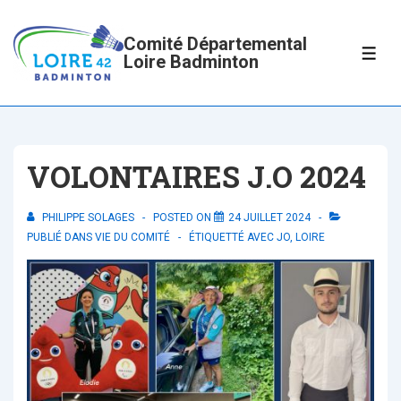
↓
passer
Comité Départemental
ME
Loire Badminton
au
contenu
principal
VOLONTAIRES J.O 2024
PHILIPPE SOLAGES
POSTED ON
24 JUILLET 2024
PUBLIÉ DANS
VIE DU COMITÉ
ÉTIQUETTÉ AVEC
JO
,
LOIRE