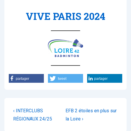
VIVE PARIS 2024
partager
tweet
partager
Navigation
Previous
Next
‹ INTERCLUBS
EFB 2 étoiles en plus sur
de
Post
Post
RÉGIONAUX 24/25
la Loire ›
is
is
l’article