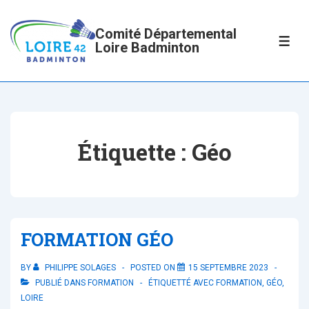
↓
passer
Comité Départemental
ME
Loire Badminton
au
contenu
principal
Étiquette :
Géo
FORMATION GÉO
BY
PHILIPPE SOLAGES
POSTED ON
15 SEPTEMBRE 2023
PUBLIÉ DANS
FORMATION
ÉTIQUETTÉ AVEC
FORMATION
,
GÉO
,
LOIRE