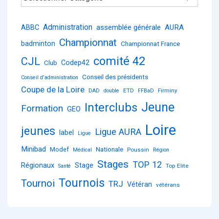
Administration
ABBC
assemblée générale
AURA
Championnat
badminton
Championnat France
comité 42
CJL
Club
Codep42
Conseil des présidents
Conseil d'administration
Coupe de la Loire
ETD
Firminy
DAD
double
FFBaD
Jeune
Interclubs
Formation
GEO
Loire
jeunes
Ligue AURA
label
Ligue
Minibad
Nationale
Modef
Poussin
Médical
Région
Stages
TOP 12
Régionaux
Stage
Top Elite
Santé
Tournois
Tournoi
TRJ
Vétéran
vétérans