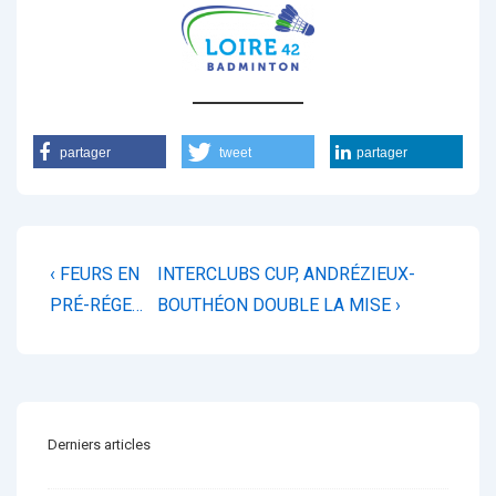
partager
tweet
partager
Navigation
Previous
Next
‹ FEURS EN
INTERCLUBS CUP, ANDRÉZIEUX-
de
Post
Post
PRÉ-RÉGE…
BOUTHÉON DOUBLE LA MISE ›
is
is
l’article
Derniers articles