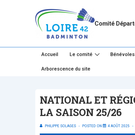
↓
passer
au
Comité Départ
contenu
principal
Main
Accueil
Le comité
Bénévoles
Navigation
Arborescence du site
NATIONAL ET RÉG
LA SAISON 25/26
PHILIPPE SOLAGES
POSTED ON
4 AOÛT 2025