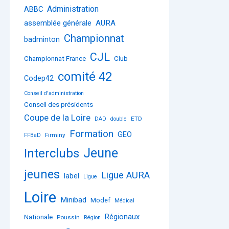
Administration
ABBC
assemblée générale
AURA
Championnat
badminton
CJL
Championnat France
Club
comité 42
Codep42
Conseil d'administration
Conseil des présidents
Coupe de la Loire
ETD
DAD
double
Formation
GEO
Firminy
FFBaD
Jeune
Interclubs
jeunes
Ligue AURA
label
Ligue
Loire
Minibad
Modef
Médical
Régionaux
Nationale
Poussin
Région