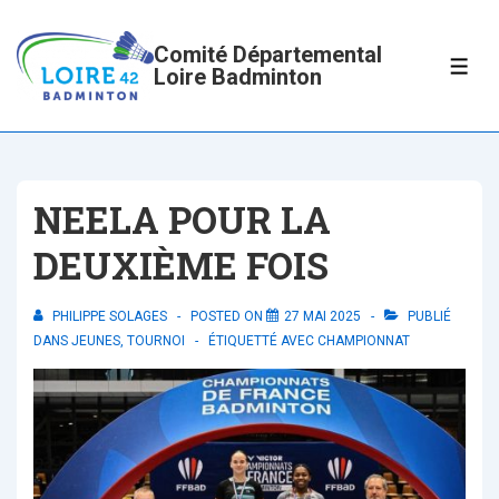
↓
passer
Comité Départemental
ME
Loire Badminton
au
contenu
principal
NEELA POUR LA
DEUXIÈME FOIS
PHILIPPE SOLAGES
POSTED ON
27 MAI 2025
PUBLIÉ
DANS
JEUNES
,
TOURNOI
ÉTIQUETTÉ AVEC
CHAMPIONNAT