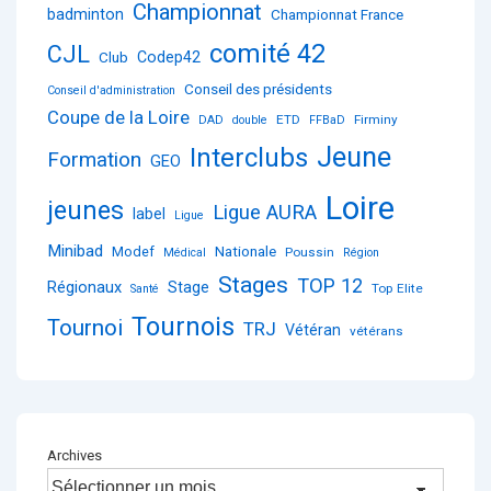
Championnat
badminton
Championnat France
comité 42
CJL
Club
Codep42
Conseil des présidents
Conseil d'administration
Coupe de la Loire
ETD
Firminy
DAD
double
FFBaD
Jeune
Interclubs
Formation
GEO
Loire
jeunes
Ligue AURA
label
Ligue
Minibad
Nationale
Modef
Poussin
Médical
Région
Stages
TOP 12
Régionaux
Stage
Top Elite
Santé
Tournois
Tournoi
TRJ
Vétéran
vétérans
Archives