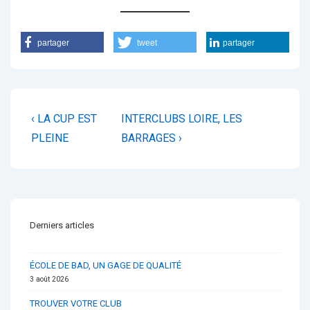
partager
tweet
partager
Navigation
Previous
Next
‹ LA CUP EST
INTERCLUBS LOIRE, LES
de
Post
Post
PLEINE
BARRAGES ›
is
is
l’article
Derniers articles
ÉCOLE DE BAD, UN GAGE DE QUALITÉ
3 août 2026
TROUVER VOTRE CLUB