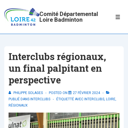
↓
passer
Comité Départemental
ME
Loire Badminton
au
contenu
principal
Interclubs régionaux,
un final palpitant en
perspective
PHILIPPE SOLAGES
POSTED ON
27 FÉVRIER 2024
PUBLIÉ DANS
INTERCLUBS
ÉTIQUETTÉ AVEC
INTERCLUBS
,
LOIRE
,
RÉGIONAUX