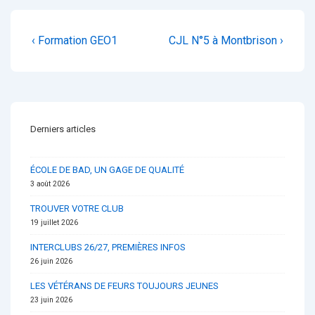
Navigation
Previous
Next
‹ Formation GEO1
CJL N°5 à Montbrison ›
de
Post
Post
is
is
l’article
Derniers articles
ÉCOLE DE BAD, UN GAGE DE QUALITÉ
3 août 2026
TROUVER VOTRE CLUB
19 juillet 2026
INTERCLUBS 26/27, PREMIÈRES INFOS
26 juin 2026
LES VÉTÉRANS DE FEURS TOUJOURS JEUNES
23 juin 2026