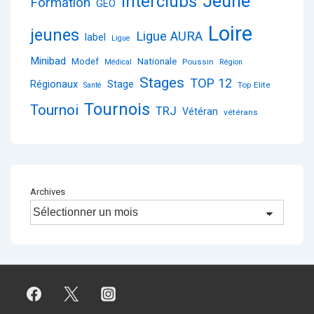
Jeune
Interclubs
Formation
GEO
Loire
jeunes
Ligue AURA
label
Ligue
Minibad
Nationale
Modef
Poussin
Médical
Région
Stages
TOP 12
Régionaux
Stage
Top Elite
Santé
Tournois
Tournoi
TRJ
Vétéran
vétérans
Archives