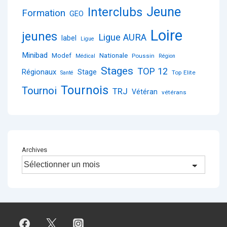
Jeune
Interclubs
Formation
GEO
Loire
jeunes
Ligue AURA
label
Ligue
Minibad
Nationale
Modef
Poussin
Médical
Région
Stages
TOP 12
Régionaux
Stage
Top Elite
Santé
Tournois
Tournoi
TRJ
Vétéran
vétérans
Archives