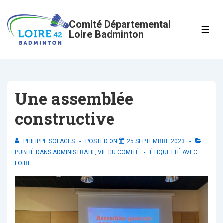
↓
passer
Comité Départemental
ME
Loire Badminton
au
contenu
principal
Une assemblée
constructive
PHILIPPE SOLAGES
POSTED ON
25 SEPTEMBRE 2023
PUBLIÉ DANS
ADMINISTRATIF
,
VIE DU COMITÉ
ÉTIQUETTÉ AVEC
LOIRE