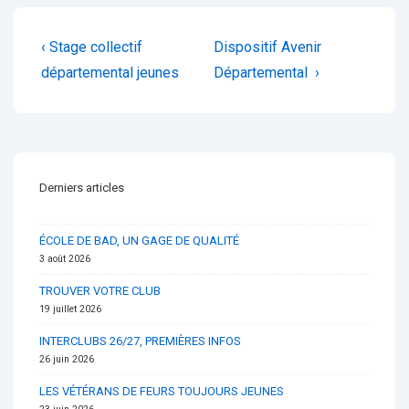
Navigation
Previous
Next
‹ Stage collectif
Dispositif Avenir
de
Post
Post
départemental jeunes
Départemental ›
is
is
l’article
Derniers articles
ÉCOLE DE BAD, UN GAGE DE QUALITÉ
3 août 2026
TROUVER VOTRE CLUB
19 juillet 2026
INTERCLUBS 26/27, PREMIÈRES INFOS
26 juin 2026
LES VÉTÉRANS DE FEURS TOUJOURS JEUNES