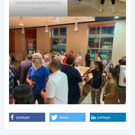
Jacques Moulard président
CDOS42
partager
tweet
partager