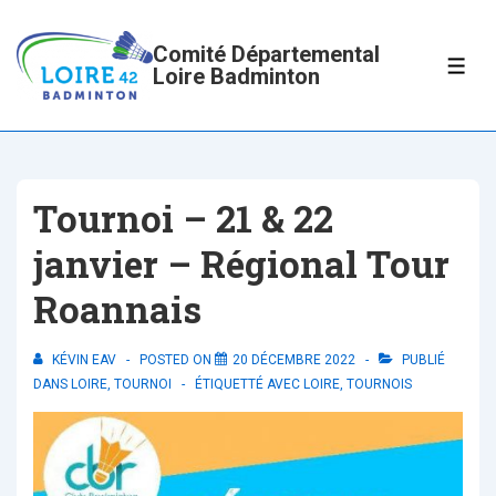
↓
passer
Comité Départemental
ME
Loire Badminton
au
contenu
principal
Tournoi – 21 & 22
janvier – Régional Tour
Roannais
KÉVIN EAV
POSTED ON
20 DÉCEMBRE 2022
PUBLIÉ
DANS
LOIRE
,
TOURNOI
ÉTIQUETTÉ AVEC
LOIRE
,
TOURNOIS