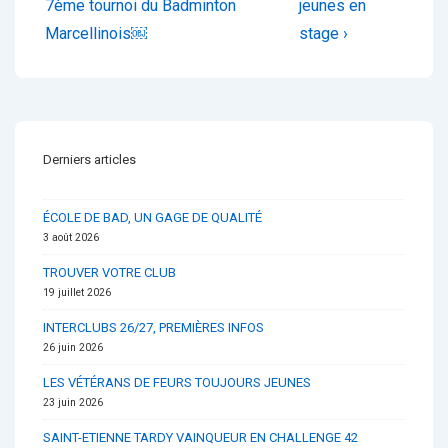
de
Post
Post
7ème tournoi du Badminton
jeunes en
is
is
Marcellinois￼
stage ›
l’article
Derniers articles
ÉCOLE DE BAD, UN GAGE DE QUALITÉ
3 août 2026
TROUVER VOTRE CLUB
19 juillet 2026
INTERCLUBS 26/27, PREMIÈRES INFOS
26 juin 2026
LES VÉTÉRANS DE FEURS TOUJOURS JEUNES
23 juin 2026
SAINT-ETIENNE TARDY VAINQUEUR EN CHALLENGE 42