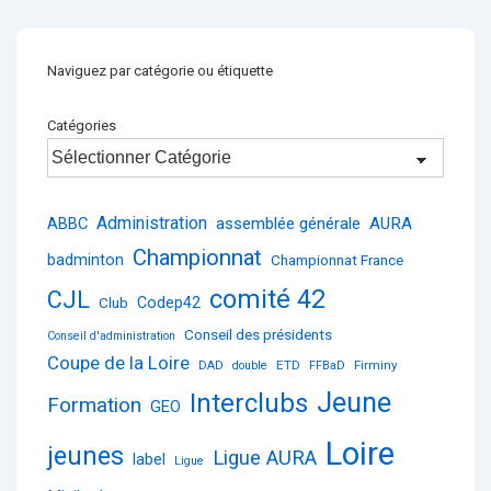
Naviguez par catégorie ou étiquette
Catégories
Administration
ABBC
assemblée générale
AURA
Championnat
badminton
Championnat France
comité 42
CJL
Club
Codep42
Conseil des présidents
Conseil d'administration
Coupe de la Loire
ETD
Firminy
DAD
double
FFBaD
Jeune
Interclubs
Formation
GEO
Loire
jeunes
Ligue AURA
label
Ligue