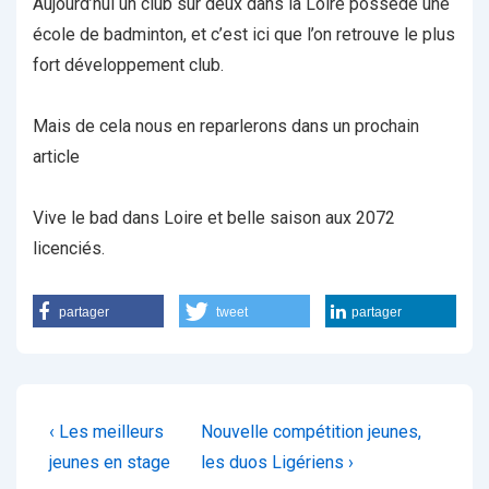
Aujourd’hui un club sur deux dans la Loire possède une
école de badminton, et c’est ici que l’on retrouve le plus
fort développement club.
Mais de cela nous en reparlerons dans un prochain
article
Vive le bad dans Loire et belle saison aux 2072
licenciés.
partager
tweet
partager
Navigation
Previous
Next
‹ Les meilleurs
Nouvelle compétition jeunes,
de
Post
Post
jeunes en stage
les duos Ligériens ›