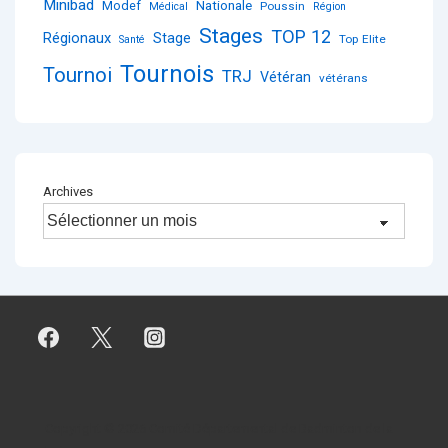
Minibad
Nationale
Modef
Poussin
Médical
Région
Stages
TOP 12
Régionaux
Stage
Top Elite
Santé
Tournois
Tournoi
TRJ
Vétéran
vétérans
Archives
Copyright © 2026
Comité Départemental de Badminton de la