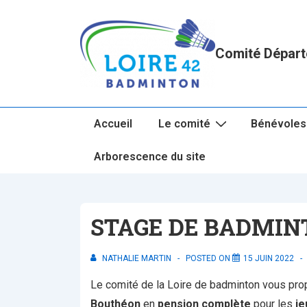
↓
passer
au
Comité Départ
contenu
principal
Main
Accueil
Le comité
Bénévoles
Navigation
Arborescence du site
STAGE DE BADMINT
NATHALIE MARTIN
POSTED ON
15 JUIN 2022
Le comité de la Loire de badminton vous prop
Bouthéon
en
pension complète
pour les
je