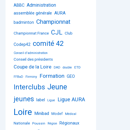
Administration
ABBC
assemblée générale
AURA
Championnat
badminton
CJL
Championnat France
Club
comité 42
Codep42
Conseil d'administration
Conseil des présidents
Coupe de la Loire
ETD
DAD
double
Formation
GEO
Firminy
FFBaD
Jeune
Interclubs
jeunes
Ligue AURA
label
Ligue
Loire
Minibad
Modef
Médical
Régionaux
Nationale
Poussin
Région