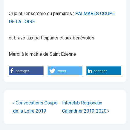
Ci joint l’ensemble du palmares :
PALMARES COUPE
DE LA LOIRE
et bravo aux participants et aux bénévoles
Merci à la mairie de Saint Etienne
partager
tweet
partager
Navigation
Previous
Next
‹ Convocations Coupe
Interclub Regionaux
de
Post
Post
de la Loire 2019
Calendrier 2019-2020 ›
is
is
l’article