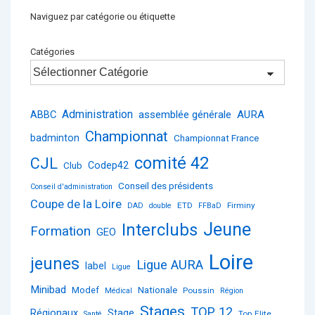
Naviguez par catégorie ou étiquette
Catégories
Administration
ABBC
assemblée générale
AURA
Championnat
badminton
Championnat France
comité 42
CJL
Club
Codep42
Conseil des présidents
Conseil d'administration
Coupe de la Loire
ETD
Firminy
DAD
double
FFBaD
Jeune
Interclubs
Formation
GEO
Loire
jeunes
Ligue AURA
label
Ligue
Minibad
Nationale
Modef
Poussin
Médical
Région
Stages
TOP 12
Régionaux
Stage
Top Elite
Santé