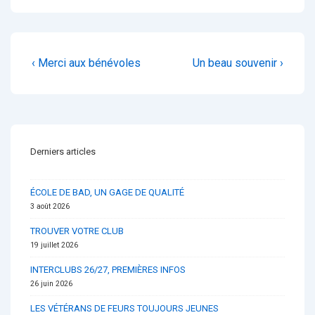
Navigation
Previous
Next
‹ Merci aux bénévoles
Un beau souvenir ›
de
Post
Post
is
is
l’article
Derniers articles
ÉCOLE DE BAD, UN GAGE DE QUALITÉ
3 août 2026
TROUVER VOTRE CLUB
19 juillet 2026
INTERCLUBS 26/27, PREMIÈRES INFOS
26 juin 2026
LES VÉTÉRANS DE FEURS TOUJOURS JEUNES