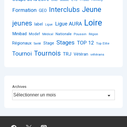
Jeune
Interclubs
Formation
GEO
Loire
jeunes
Ligue AURA
label
Ligue
Minibad
Nationale
Modef
Poussin
Médical
Région
Stages
TOP 12
Régionaux
Stage
Top Elite
Santé
Tournois
Tournoi
TRJ
Vétéran
vétérans
Archives