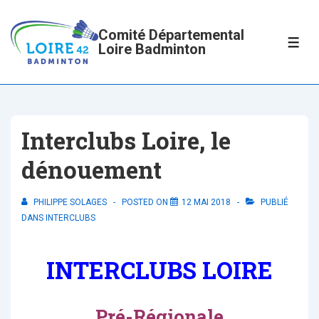
↓
passer
Comité Départemental
ME
Loire Badminton
au
contenu
principal
Interclubs Loire, le
dénouement
PHILIPPE SOLAGES
POSTED ON
12 MAI 2018
PUBLIÉ
DANS
INTERCLUBS
INTERCLUBS LOIRE
Pré-Régionale