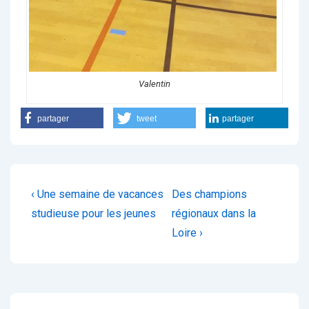
Valentin
partager
tweet
partager
Navigation
Previous
Next
‹ Une semaine de vacances
Des champions
de
Post
Post
studieuse pour les jeunes
régionaux dans la
is
is
Loire ›
l’article