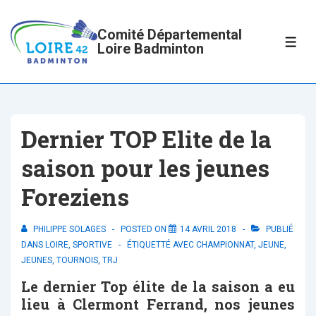
↓
passer
Comité Départemental
ME
Loire Badminton
au
contenu
principal
Dernier TOP Elite de la
saison pour les jeunes
Foreziens
PHILIPPE SOLAGES
POSTED ON
14 AVRIL 2018
PUBLIÉ
DANS
LOIRE
,
SPORTIVE
ÉTIQUETTÉ AVEC
CHAMPIONNAT
,
JEUNE
,
JEUNES
,
TOURNOIS
,
TRJ
Le dernier Top élite de la saison a eu
lieu à Clermont Ferrand, nos jeunes