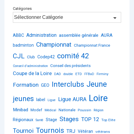
Catégories
Administration
ABBC
assemblée générale
AURA
Championnat
badminton
Championnat France
comité 42
CJL
Club
Codep42
Conseil des présidents
Conseil d'administration
Coupe de la Loire
ETD
Firminy
DAD
double
FFBaD
Jeune
Interclubs
Formation
GEO
Loire
jeunes
Ligue AURA
label
Ligue
Minibad
Nationale
Modef
Poussin
Médical
Région
Stages
TOP 12
Régionaux
Stage
Top Elite
Santé
Tournois
Tournoi
TRJ
Vétéran
vétérans