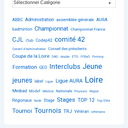
Administration
ABBC
assemblée générale
AURA
Championnat
badminton
Championnat France
comité 42
CJL
Club
Codep42
Conseil des présidents
Conseil d'administration
Coupe de la Loire
ETD
Firminy
DAD
double
FFBaD
Jeune
Interclubs
Formation
GEO
Loire
jeunes
Ligue AURA
label
Ligue
Minibad
Nationale
Modef
Poussin
Médical
Région
Stages
TOP 12
Régionaux
Stage
Top Elite
Santé
Tournois
Tournoi
TRJ
Vétéran
vétérans