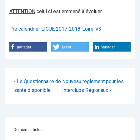
ATTENTION
celui ci est emmené à évoluer …
Pré calendrier LIGUE 2017-2018-Loire-V3
partager
tweet
partager
Navigation
Previous
Next
‹ Le Questionnaire de
Nouveau règlement pour les
de
Post
Post
santé disponible
Interclubs Régionaux ›
is
is
l’article
Derniers articles