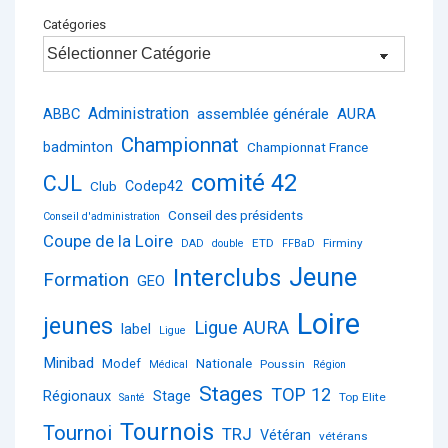
Catégories
Administration
ABBC
assemblée générale
AURA
Championnat
badminton
Championnat France
comité 42
CJL
Club
Codep42
Conseil des présidents
Conseil d'administration
Coupe de la Loire
ETD
Firminy
DAD
double
FFBaD
Jeune
Interclubs
Formation
GEO
Loire
jeunes
Ligue AURA
label
Ligue
Minibad
Nationale
Modef
Poussin
Médical
Région
Stages
TOP 12
Régionaux
Stage
Top Elite
Santé
Tournois
Tournoi
TRJ
Vétéran
vétérans