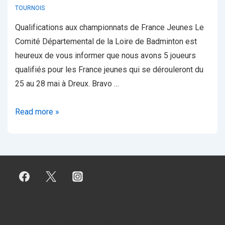
TOURNOIS
Qualifications aux championnats de France Jeunes Le
Comité Départemental de la Loire de Badminton est
heureux de vous informer que nous avons 5 joueurs
qualifiés pour les France jeunes qui se dérouleront du
25 au 28 mai à Dreux. Bravo …
Championnats
Read more »
de
France
Jeunes
Copyright © 2026
Comité Départemental de Badminton de la