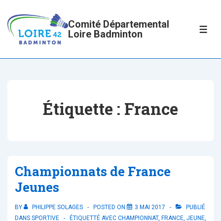
↓
passer
Comité Départemental
ME
Loire Badminton
au
contenu
principal
Étiquette :
France
Championnats de France
Jeunes
BY
PHILIPPE SOLAGES
POSTED ON
3 MAI 2017
PUBLIÉ
DANS
SPORTIVE
ÉTIQUETTÉ AVEC
CHAMPIONNAT
,
FRANCE
,
JEUNE
,